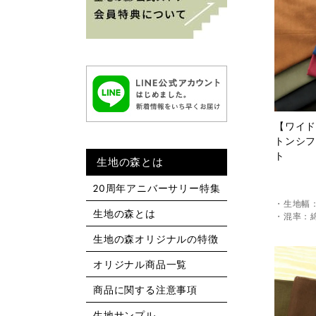
【ワイド
トンシフ
ト
生地の森とは
20周年アニバーサリー特集
・生地幅：1
生地の森とは
・混率：綿
生地の森オリジナルの特徴
オリジナル商品一覧
商品に関する注意事項
生地サンプル