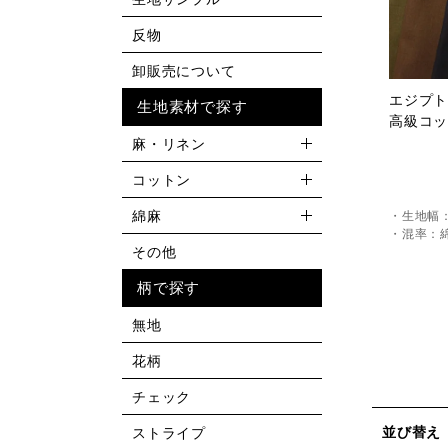
反物
卸販売について
エジプ
生地素材で探す
高級コ
麻・リネン
コットン
綿麻
・生地幅：
・混率：綿
その他
柄で探す
無地
花柄
チェック
並び替え
ストライプ