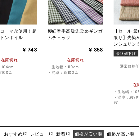
トコーマ糸使用！超
極細番手高級先染めギンガ
【セール 最
ットンボイル
ムチェック
限り】先染
ンシュリン
748
858
¥
¥
ック
最終値下げ
在庫切れ
在庫切れ
¥
106cm
・生地幅：110cm
100%
・混率：綿100%
在
・生地幅：10
・混率：綿99
1%
おすすめ順
レビュー順
新着順
価格が安い順
価格が高い順