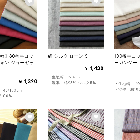
幅】80番手コッ
綿 シルク ローン S
100番手コ
ォン ジョーゼッ
ーガンジー
1,430
¥
・生地幅：120cm
1,320
¥
・混率：綿95% シルク5%
・生地幅：110
・混率：綿10
45/150cm
100%