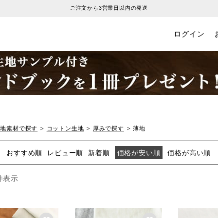
ご注文から3営業日以内の発送
ログイン
生地素材で探す
コットン生地
厚みで探す
薄地
おすすめ順
レビュー順
新着順
価格が安い順
価格が高い順
件表示