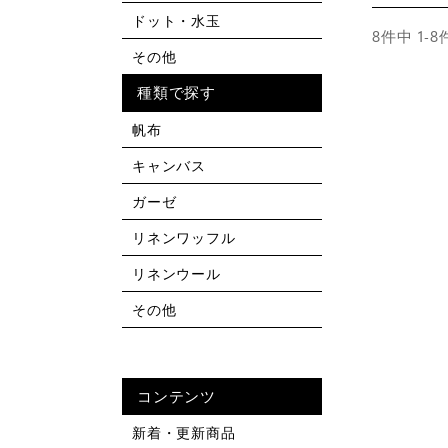
ドット・水玉
8
件中
1
-
8
その他
種類で探す
帆布
キャンバス
ガーゼ
リネンワッフル
リネンウール
その他
コンテンツ
新着・更新商品