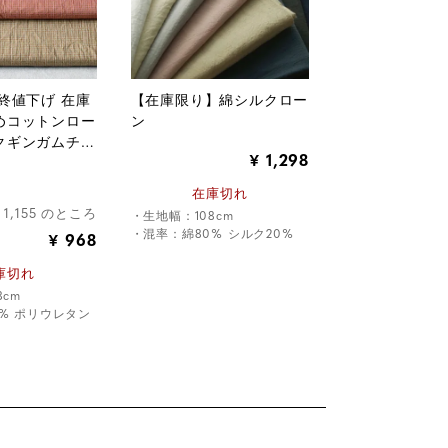
終値下げ 在庫
【在庫限り】綿シルクロー
めコットンロー
ン
クギンガムチェ
1,298
¥
在庫切れ
1,155
のところ
・生地幅：108cm
・混率：綿80% シルク20%
968
¥
庫切れ
8cm
% ポリウレタン