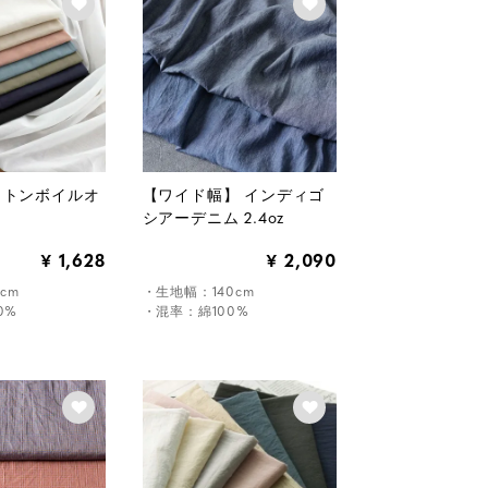
ットンボイルオ
【ワイド幅】 インディゴ
シアーデニム 2.4oz
1,628
2,090
¥
¥
cm
・生地幅：140cm
0%
・混率：綿100%